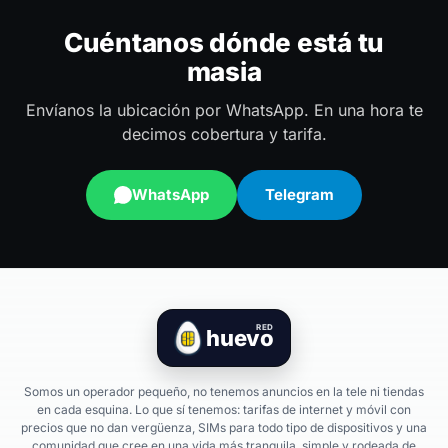
Cuéntanos dónde está tu
masia
Envíanos la ubicación por WhatsApp. En una hora te
decimos cobertura y tarifa.
WhatsApp
Telegram
RED
huevo
Somos un operador pequeño, no tenemos anuncios en la tele ni tiendas
en cada esquina. Lo que sí tenemos: tarifas de internet y móvil con
precios que no dan vergüenza, SIMs para todo tipo de dispositivos y una
comunidad que cree en una vida más tranquila, simple y rodeada de