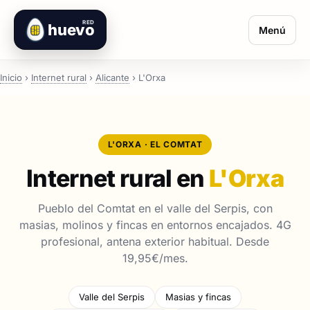
RED
huevo
Menú
Inicio
›
Internet rural
›
Alicante
›
L'Orxa
L'ORXA · EL COMTAT
Internet rural en
L'Orxa
Pueblo del Comtat en el valle del Serpis, con
masias, molinos y fincas en entornos encajados. 4G
profesional, antena exterior habitual. Desde
19,95€/mes.
Valle del Serpis
Masias y fincas