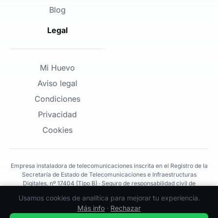
Blog
Legal
Mi Huevo
Aviso legal
Condiciones
Privacidad
Cookies
Empresa instaladora de telecomunicaciones inscrita en el Registro de la
Secretaría de Estado de Telecomunicaciones e Infraestructuras
Digitales, nº 17404 (Tipo B) · Seguro de responsabilidad civil de
300.000€
Usamos cookies de analítica para mejorar tu experiencia.
Más info
·
Rechazar
©
2026
Red Huevo® · redhuevo.com · Producción · v1.0