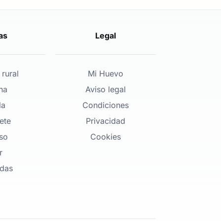
as
Legal
 rural
Mi Huevo
ena
Aviso legal
la
Condiciones
ete
Privacidad
so
Cookies
r
odas