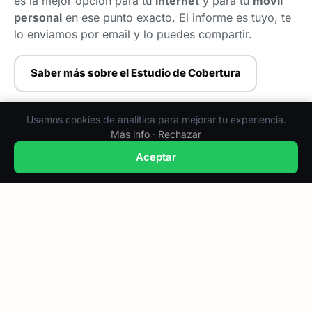
es la mejor opción para tu
internet
y para tu
móvil
personal
en ese punto exacto. El informe es tuyo, te
lo enviamos por email y lo puedes compartir.
Saber más sobre el Estudio de Cobertura
Usamos cookies de analítica para mejorar tu experiencia.
Más info
·
Rechazar
Aceptar
Soluciones 360º para empresa
rural
No vendemos cajas sueltas. Estudiamos tu caso,
diseñamos la solución y somos nosotros los que
instalamos y damos soporte. Un solo proveedor para
internet, voz, redundancia y redes internas.