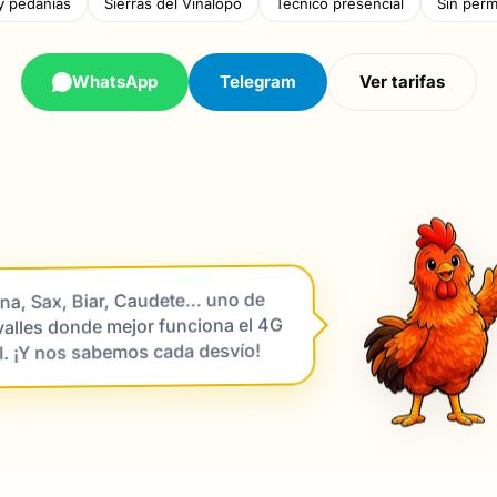
 y pedanías
Sierras del Vinalopó
Técnico presencial
Sin per
WhatsApp
Telegram
Ver tarifas
ena, Sax, Biar, Caudete... uno de
valles donde mejor funciona el 4G
l. ¡Y nos sabemos cada desvío!