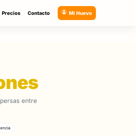
Precios
Contacto
Mi Huevo
ones
spersas entre
encia