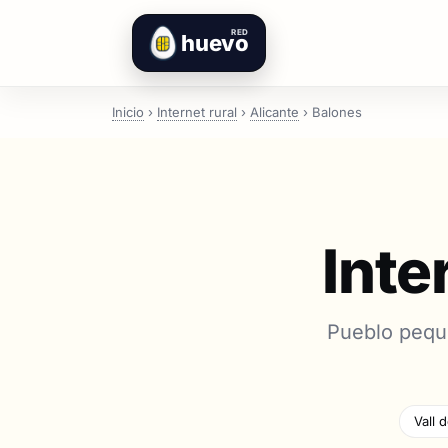
RED
huevo
Inicio
›
Internet rural
›
Alicante
›
Balones
Inte
Pueblo peque
Vall 