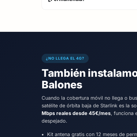
¿NO LLEGA EL 4G?
También instalamos
Balones
Cuando la cobertura móvil no llega o bu
satélite de órbita baja de Starlink es la s
Mbps reales desde 45€/mes
, funciona 
despejado.
Kit antena gratis con 12 meses de per