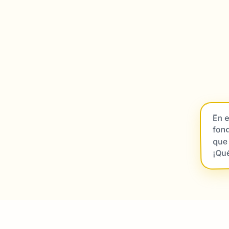
En e
fon
que
¡Qué