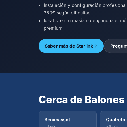
Instalación y configuración profesiona
250€ según dificultad
Ideal si en tu masía no engancha el mó
premium
Saber más de Starlink
Pregunt
Cerca de Balones
Benimassot
Quatreto
a 5 min
a 5 min