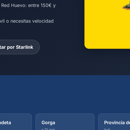
l Red Huevo: entre 150€ y
vil o necesitas velocidad
ar por Starlink
ndeta
Gorga
Provincia d
a 10 min
hub