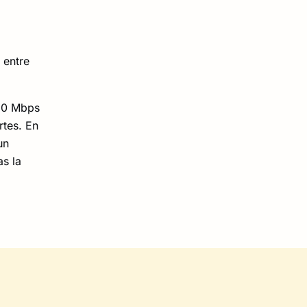
entre
150 Mbps
rtes. En
un
as la