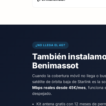
¿NO LLEGA EL 4G?
También instalamos
Benimassot
Cuando la cobertura móvil no llega o bu
satélite de órbita baja de Starlink es la s
Mbps reales desde 45€/mes
, funciona 
despejado.
Kit antena gratis con 12 meses de per