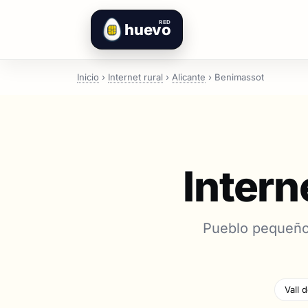
RED
huevo
Inicio
›
Internet rural
›
Alicante
›
Benimassot
Intern
Pueblo pequeño 
Vall 