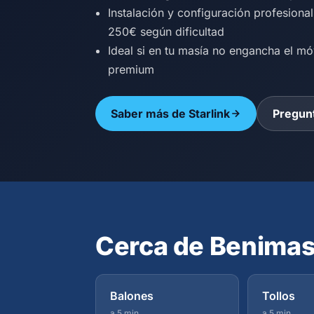
Instalación y configuración profesiona
250€ según dificultad
Ideal si en tu masía no engancha el mó
premium
Saber más de Starlink
Pregunt
Cerca de Benimas
Balones
Tollos
a 5 min
a 5 min