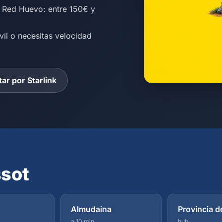
l Red Huevo: entre 150€ y
vil o necesitas velocidad
ar por Starlink
sot
Almudaina
Provincia d
a 10 min
hub