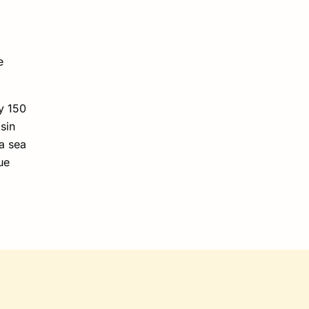
e
y 150
sin
a sea
ue