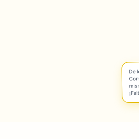
De 
Comt
mis
¡Fal